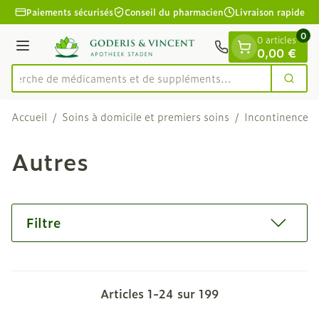
Diapositive 1 de 1
Aller au contenu
Paiements sécurisés
Conseil du pharmacien
Livraison rapide
0
0 articles
Menu
0,00 €
Recherche de médicaments et de su
Cherc
Rechercher
Accueil
/
Soins à domicile et premiers soins
/
Incontinence
/
Autres
Filtre
Articles
1
-
24
sur
199