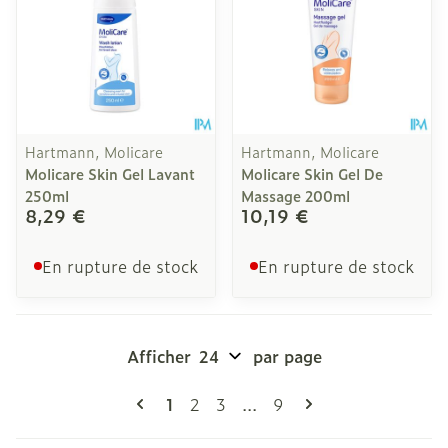
Hartmann, Molicare
Hartmann, Molicare
Molicare Skin Gel Lavant
Molicare Skin Gel De
250ml
Massage 200ml
8,29 €
10,19 €
En rupture de stock
En rupture de stock
Afficher
par page
Pages
Vous lisez actuellement la page
Page
Page
Page
1
2
3
...
9