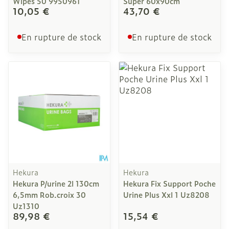
Wipes 50 9950961
Super 60x90cm
10,05 €
43,70 €
En rupture de stock
En rupture de stock
Hekura
Hekura
Hekura P/urine 2l 130cm
Hekura Fix Support Poche
6,5mm Rob.croix 30
Urine Plus Xxl 1 Uz8208
Uz1310
89,98 €
15,54 €