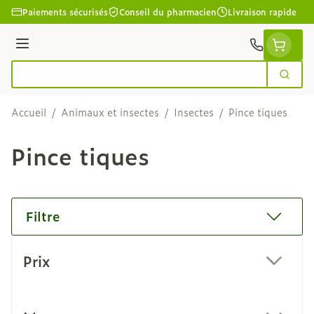
Aller au contenu
Paiements sécurisés
Conseil du pharmacien
Livraison rapide
Menu
Cherc
Rechercher
Accueil
/
Animaux et insectes
/
Insectes
/
Pince tiques
Pince tiques
Filtre
Passer à la liste des produits
Prix
filter