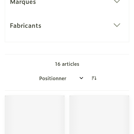
Marques
filter
Fabricants
filter
16
articles
Trier par: