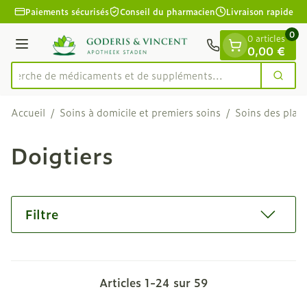
Diapositive 1 de 1
Aller au contenu
Paiements sécurisés
Conseil du pharmacien
Livraison rapide
0
0 articles
Menu
0,00 €
Recherche de médicaments et de su
Cherc
Rechercher
Accueil
/
Soins à domicile et premiers soins
/
Soins des plaie
Doigtiers
Filtre
Articles
1
-
24
sur
59