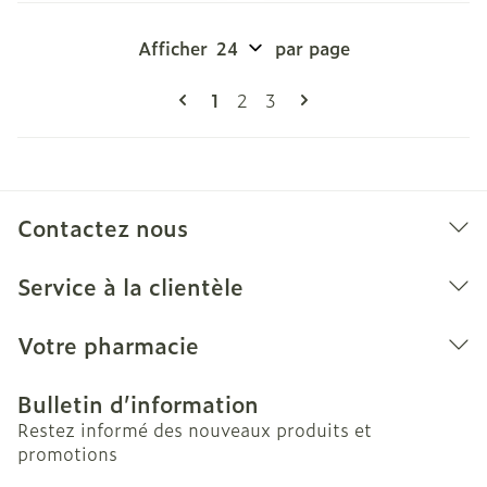
Afficher
par page
Pages
Vous lisez actuellement la page
Page
Page
1
2
3
Contactez nous
Service à la clientèle
Votre pharmacie
Bulletin d’information
Restez informé des nouveaux produits et
promotions