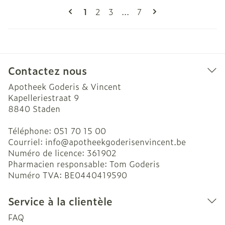
Pages
Vous lisez actuellement la page
Page
Page
Page
1
2
3
...
7
Contactez nous
Apotheek Goderis & Vincent
Kapelleriestraat 9
8840
Staden
Téléphone:
051 70 15 00
Courriel:
info@
apotheekgoderisenvincent.be
Numéro de licence:
361902
Pharmacien responsable:
Tom Goderis
Numéro TVA:
BE0440419590
Service à la clientèle
FAQ