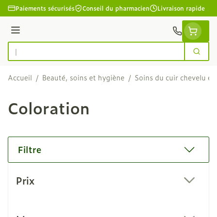
Aller au contenu
Paiements sécurisés
Conseil du pharmacien
Livraison rapide
Menu
Cherc
Rechercher
Accueil
/
Beauté, soins et hygiène
/
Soins du cuir chevelu et
Coloration
Filtre
Passer à la liste des produits
Prix
filter