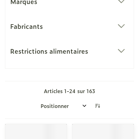
Marques
filter
Fabricants
filter
Restrictions alimentaires
filter
Articles
1
-
24
sur
163
Trier par: