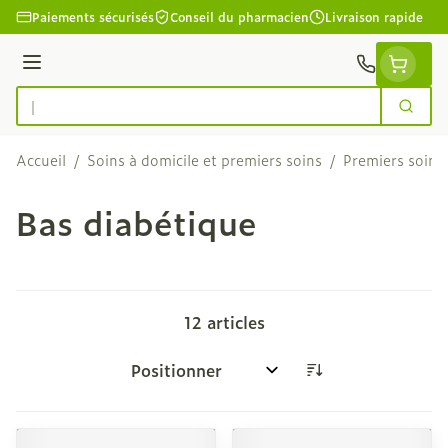
Aller au contenu
Paiements sécurisés
Conseil du pharmacien
Livraison rapide
Menu
Cherc
Rechercher
Accueil
/
Soins à domicile et premiers soins
/
Premiers soins
Bas diabétique
12
articles
Trier par: