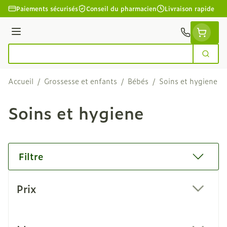
Aller au contenu
Paiements sécurisés
Conseil du pharmacien
Livraison rapide
Menu
Cherc
Rechercher
Accueil
/
Grossesse et enfants
/
Bébés
/
Soins et hygiene
Soins et hygiene
Filtre
Passer à la liste des produits
Prix
filter