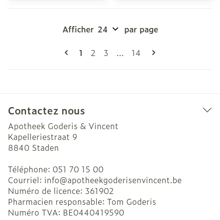
Afficher
par page
Pages
Vous lisez actuellement la page
Page
Page
Page
1
2
3
...
14
Contactez nous
Apotheek Goderis & Vincent
Kapelleriestraat 9
8840
Staden
Téléphone:
051 70 15 00
Courriel:
info@
apotheekgoderisenvincent.be
Numéro de licence:
361902
Pharmacien responsable:
Tom Goderis
Numéro TVA:
BE0440419590