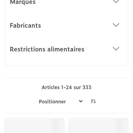
Marques
filter
Fabricants
filter
Restrictions alimentaires
filter
Articles
1
-
24
sur
333
Trier par: