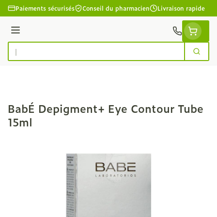
Aller au contenu
Paiements sécurisés
Conseil du pharmacien
Livraison rapide
Menu
Cherc
Rechercher
BabÉ Depigment+ Eye Contour Tube
15ml