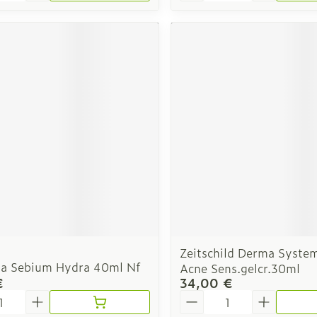
Zeitschild Derma System
a Sebium Hydra 40ml Nf
Acne Sens.gelcr.30ml
€
34,00 €
é
Quantité