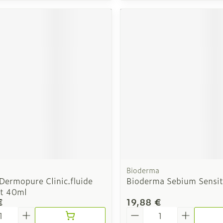
Bioderma
Dermopure Clinic.fluide
Bioderma Sebium Sensit
nt 40ml
€
19,88 €
é
Quantité