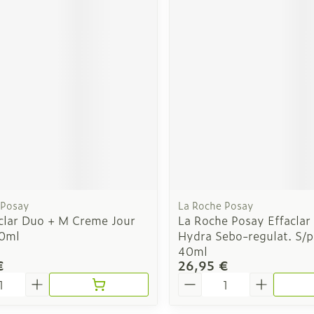
Autobronzants
Rasage
 Posay
La Roche Posay
aclar Duo + M Creme Jour
La Roche Posay Effaclar
0ml
Hydra Sebo-regulat. S/p
40ml
€
26,95 €
é
Quantité