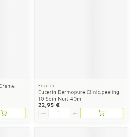
e
Eau micellaire
Yeux
us
Afficher plus
nti-insectes
Senteur
 Creme
Eucerin
Eucerin Dermopure Clinic.peeling
10 Soin Nuit 40ml
22,95 €
Quantité