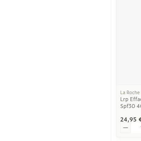
Ronflement
La Roche
Lrp Eff
Spf30 4
24,95 
Quantit