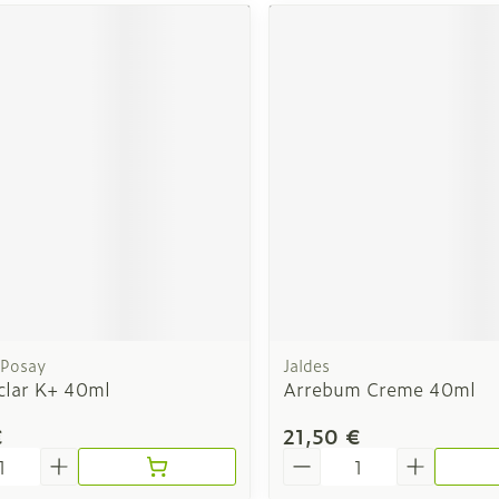
 Posay
Jaldes
clar K+ 40ml
Arrebum Creme 40ml
€
21,50 €
é
Quantité