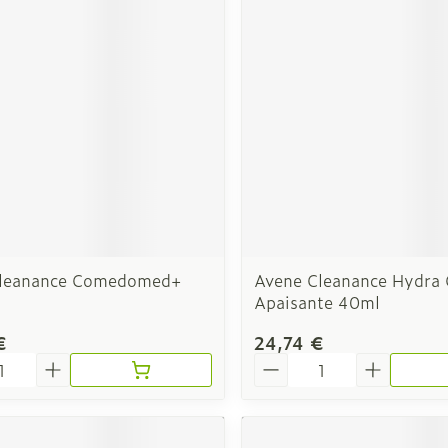
Soin intim
Ombres à paupières
Massage
Afficher plus
cessoires
Masques chirurgique
Afficher pl
ge
Compléments
Répulsifs a
nutritionnels
mentation
 - peau
Cleanance Comedomed+
Avene Cleanance Hydra
Apaisante 40ml
€
24,74 €
é
Quantité