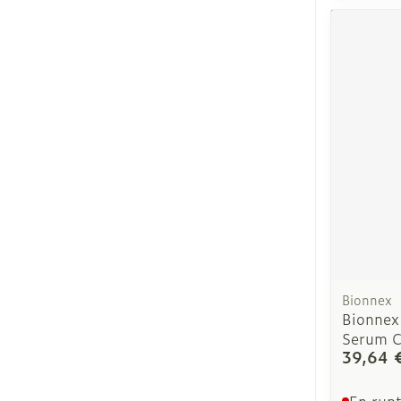
Cheveux
Piluliers et ac
Soins du visa
Taches de pig
Peau sensible
irritée
Peau mixte
Peau terne
Bionnex
Bionnex
Afficher plus
Serum C
39,64 
En rupt