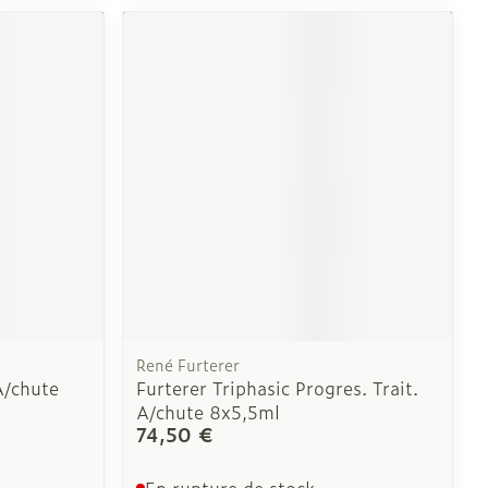
e
Eau micellaire
Yeux
us
Afficher plus
nti-insectes
Senteur
René Furterer
A/chute
Furterer Triphasic Progres. Trait.
A/chute 8x5,5ml
74,50 €
En rupture de stock