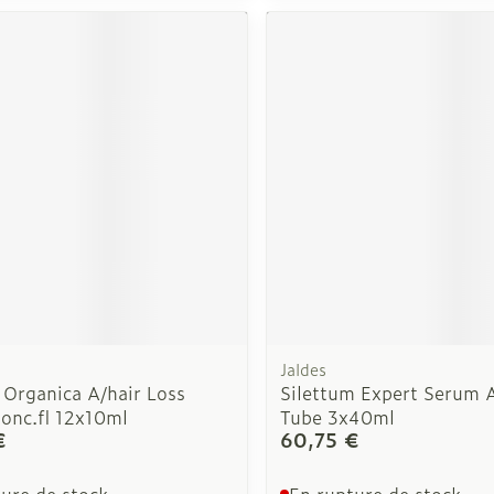
Soin intim
Ombres à paupières
Massage
Afficher plus
cessoires
Masques chirurgique
Afficher pl
ge
Compléments
Répulsifs a
nutritionnels
mentation
 - peau
Jaldes
 Organica A/hair Loss
Silettum Expert Serum 
onc.fl 12x10ml
Tube 3x40ml
€
60,75 €
ure de stock
En rupture de stock