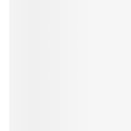
Cheveux
Piluliers et ac
Soins du visa
Taches de pig
Peau sensible
irritée
Peau mixte
Peau terne
Afficher plus