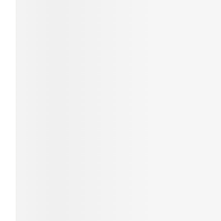
Cheveux
Piluliers et ac
Soins du visa
Taches de pig
Peau sensible
irritée
Peau mixte
Peau terne
Afficher plus