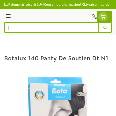
Aller au contenu
Paiements sécurisés
Conseil du pharmacien
Livraison rapide
Menu
Cherc
Rechercher
Botalux 140 Panty De Soutien Dt N1