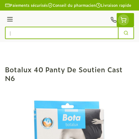
Aller au contenu
Paiements sécurisés
Conseil du pharmacien
Livraison rapide
Menu
Cherc
Rechercher
Botalux 40 Panty De Soutien Cast
N6