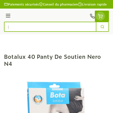
Aller au contenu
Paiements sécurisés
Conseil du pharmacien
Livraison rapide
Menu
Cherc
Rechercher
Botalux 40 Panty De Soutien Nero
N4