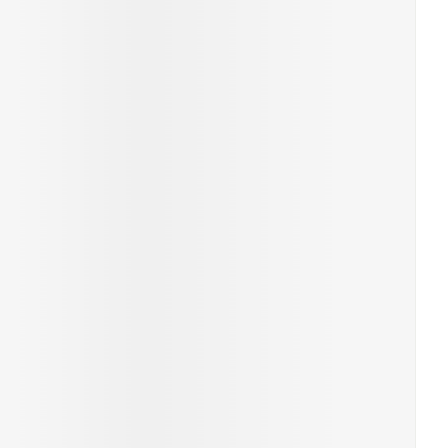
e
Eau micellaire
Yeux
us
Afficher plus
nti-insectes
Senteur