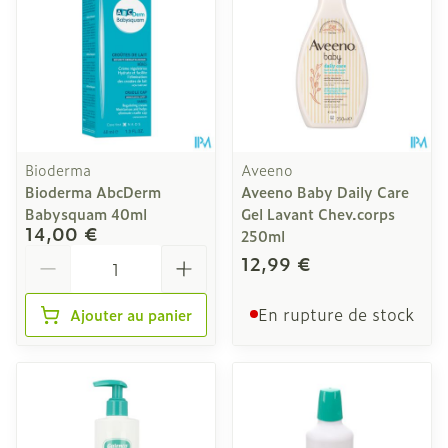
Bioderma
Aveeno
Bioderma AbcDerm
Aveeno Baby Daily Care
Babysquam 40ml
Gel Lavant Chev.corps
14,00 €
250ml
Quantité
12,99 €
En rupture de stock
Ajouter au panier