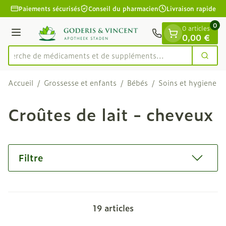
Diapositive 1 de 1
Aller au contenu
Paiements sécurisés
Conseil du pharmacien
Livraison rapide
0
0 articles
Menu
0,00 €
echerche de médicaments et de suppléments...
Cherc
Rechercher
Accueil
/
Grossesse et enfants
/
Bébés
/
Soins et hygiene
/
Croûtes de lait - cheveux
Filtre
19
articles