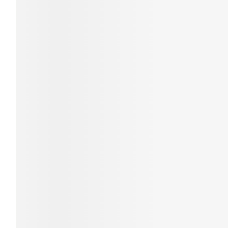
Cheveux
Piluliers et ac
Soins du visa
Taches de pig
Peau sensible
irritée
Peau mixte
Peau terne
Afficher plus