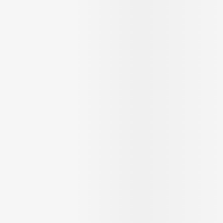
Autobronzants
Rasage