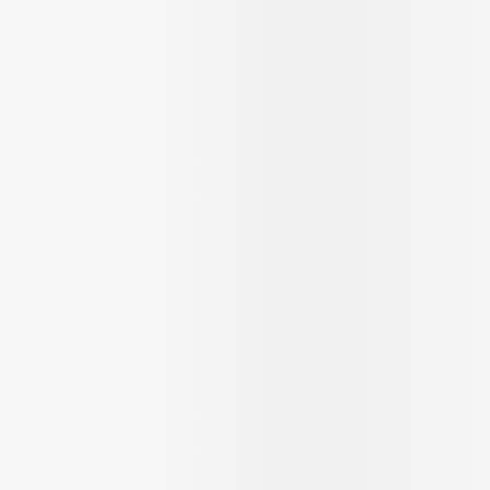
Soin intim
Ombres à paupières
Massage
Afficher plus
cessoires
Masques chirurgique
Afficher pl
ge
Compléments
Répulsifs a
nutritionnels
mentation
 - peau