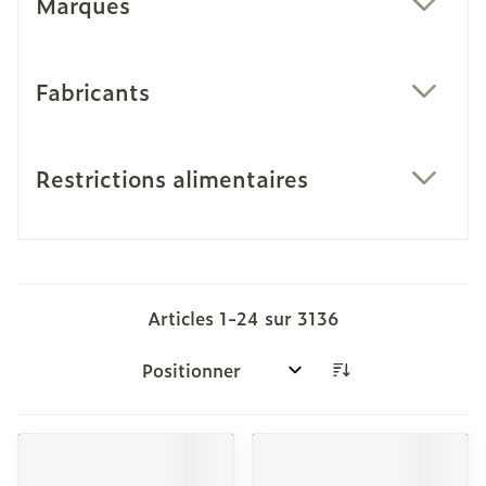
Marques
filter
Fabricants
filter
Restrictions alimentaires
filter
Articles
1
-
24
sur
3136
Trier par: