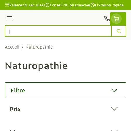
Aller au contenu
Paiements sécurisés
Conseil du pharmacien
Livraison rapide
Menu
Cherc
Rechercher
Accueil
/
Naturopathie
Naturopathie
Filtre
Passer à la liste des produits
Prix
filter