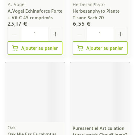
A. Vogel
HerbesanPhyto
A.Vogel Echinaforce Forte
Herbesanphyto Plante
+ Vit C 45 comprimés
Tisane Sach 20
23,17 €
6,55 €
Quantité
Quantité
Ajouter au panier
Ajouter au panier
Oak
Puressentiel Articulation
Oak Hle Ess Eucalyptus
Muscl.patch Chauff.lomb2