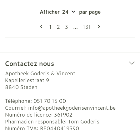
Afficher
par page
Pages
Vous lisez actuellement la page
Page
Page
Page
1
2
3
...
131
Contactez nous
Apotheek Goderis & Vincent
Kapelleriestraat 9
8840
Staden
Téléphone:
051 70 15 00
Courriel:
info@
apotheekgoderisenvincent.be
Numéro de licence:
361902
Pharmacien responsable:
Tom Goderis
Numéro TVA:
BE0440419590