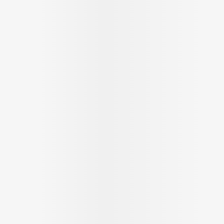
Soin intim
Ombres à paupières
Massage
Afficher plus
cessoires
Masques chirurgique
Afficher pl
ge
Compléments
Répulsifs a
nutritionnels
mentation
 - peau