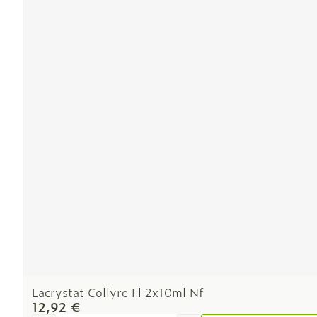
Ronflement
Lacrystat Collyre Fl 2x10ml Nf
12,92 €