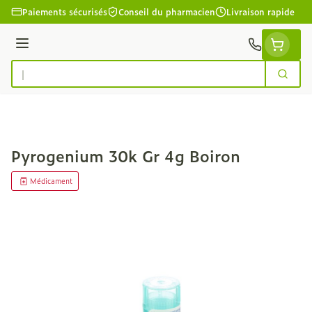
Aller au contenu
Paiements sécurisés
Conseil du pharmacien
Livraison rapide
Menu
Cherc
Rechercher
Pyrogenium 30k Gr 4g Boiron
Médicament