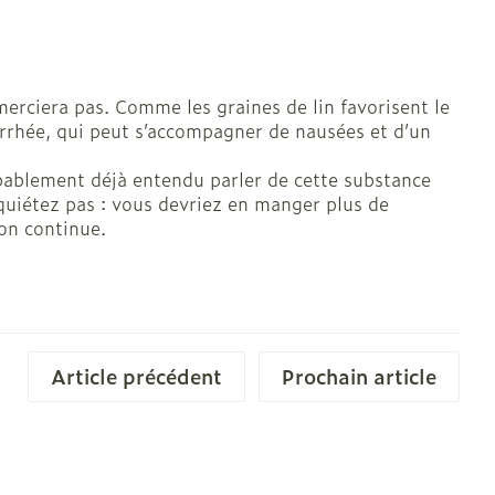
solaire
Hygiène
s
Lit
Escarres
l
Bain et douche
emerciera pas. Comme les graines de lin favorisent le
Afficher plus
ie
Voies urinaires
rrhée, qui peut s’accompagner de nausées et d’un
e
bablement déjà entendu parler de cette substance
 au soleil
anxiété et
Arrêter de fumer
quiétez pas : vous devriez en manger plus de
on continue.
us
et
Instruments
: bandages
Médicaments anti-
ques
tumoraux
et hygiène
Démaquillage et
nettoyage
Article précédent
Prochain article
Anesthésie
s et
Lait, gel, huile et crème
ion
de nettoyage
 pieds
ie
Médications diverses
intime
Tonic - lotion
us