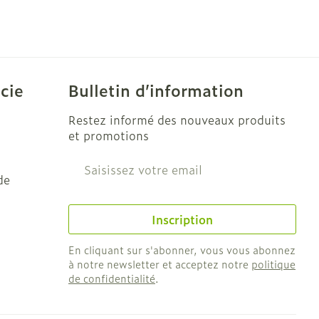
e
Eau micellaire
Yeux
us
Afficher plus
cie
Bulletin d’information
Restez informé des nouveaux produits
nti-insectes
Senteur
et promotions
Adresse mail
de
Inscription
En cliquant sur s'abonner, vous vous abonnez
à notre newsletter et acceptez notre
politique
de confidentialité
.