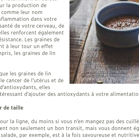
Afficher plus
ur la production de
Chat
Pigeons et
Afficher pl
Afficher pl
la catégorie Vitalité 50+
veux
Et comme leur nom
’inflammation dans votre
les
Homéopathie
 la catégorie Naturopathie
 santé de votre cerveau, de
ile
Soins des plaies
Premiers s
ots
Muscles et articulations
Humeur et 
elles renforcent également
Yeux
Nez
sistance. Les graines de
Feutre
Podologie
la catégorie Soins à domicile et premiers soins
Anti-infectieux
Tablettes
t à leur tour un effet
Nez
Yeux
Gants
Cold - Hot 
Oreilles
Yeux
ris, les graines de lin
Antiallergiques et anti-
Sprays - g
chaud/froi
Spray
Lavage ocu
le
Cicatrisants
inflammatoires
la catégorie Animaux et insectes
èvre -
Boîtes à p
ts
Collyre
Brûlures
ou
Accessoires
que les graines de lin
Décongestionnnants
Dispositif
e cancer de l’utérus et de
Crème - ge
Afficher plus
 la catégorie Médicaments
ux
Glaucome
d’antioxydants, elles
Afficher pl
Yeux secs
intéressant d’ajouter des antioxydants à votre alimentatio
- fil
Afficher plus
 de taille
taires
ie et
Diabète
Stomie
es
Coeur et système
Diluant et
our la ligne, du moins si vous n’en mangez pas des cuillè
vasculaire
sang
Glucomètre
Poche sto
orisent non seulement un bon transit, mais vous donnent é
sol
 salade, par exemple, est à la fois savoureuse et nutriti
Bandelettes de test et
Plaque sto