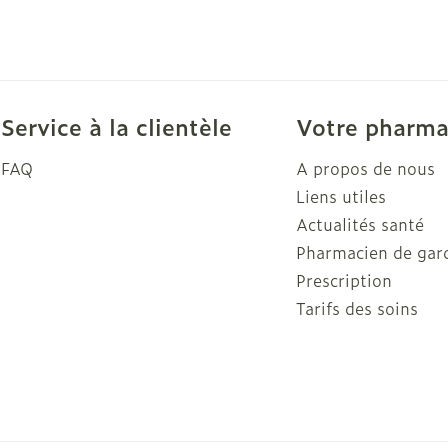
Soin intim
Ombres à paupières
Massage
Afficher plus
cessoires
Masques chirurgique
Afficher pl
Service à la clientèle
Votre pharma
FAQ
A propos de nous
ge
Compléments
Répulsifs a
nutritionnels
Liens utiles
mentation
Actualités santé
 - peau
Pharmacien de gar
Prescription
Tarifs des soins