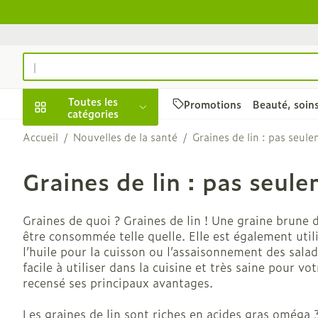
Aller au contenu
Rechercher
Toutes les
Promotions
Beauté, soin
catégories
Accueil
/
Nouvelles de la santé
/
Graines de lin : pas seul
Promotions
Graines de lin : pas seul
Beauté, soins et
Soins du cuir 
Minceur
Grossesse
Mémoire
Aromathérapi
Lentilles et l
Insectes
Système gast
hygiène
des cheveux
intestinal
Afficher le sous-menu pour 
Substituts de
Lingerie de m
Diffuseur
Produits pour 
Soins des piq
Graines de quoi ? Graines de lin ! Une graine brune d
Peignes - dém
Antiacides
d'insectes
Régime, alimentation
Sexualité
Réducteur d'a
Allaitement
Huiles essenti
Lunettes
être consommée telle quelle. Elle est également util
cheveux
& vitamines
Foie, vésicule 
Anti Insectes
Afficher le sous-menu pour
l’huile pour la cuisson ou l’assaisonnement des salad
Ventre plat
Soins du corp
Complexe - c
Irritation du 
pancréas
facile à utiliser dans la cuisine et très saine pour v
Pince tiques
- cheveux ab
Brûleurs de gr
Vitamines et
Jambes lourd
Grossesse et enfants
recensé ses principaux avantages.
Nausées vomi
compléments
Afficher le sous-menu pour 
Produits coiff
Afficher plus
Laxatifs
nutritionnels
Les graines de lin sont riches en acides gras oméga
Oligo-élémen
spray