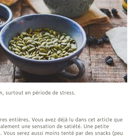
Afficher plus
 oiseaux
Soins des plaies
us
Afficher plus
us
oins
Tests de diagnostic
stress
Puces et tiques
Gorge et bouche
Alcootest
Comprimés à sucer
Oreilles
thérapie -
Tensiomètre
Bouche, gueule ou bec
outtes
Spray - solution
d
laire
Bouchons d'oreilles
Test de cholestérol
ansements
Nettoyage des oreilles
Cardiofréquencemètre
s médicaux
l
Gouttes auriculaires
Afficher plus
us
n, surtout en période de stress.
Matériel paramédical
 coagulant du
Hémorroïdes
res entières. Vous avez déjà lu dans cet article que
mie
Respiration et oxygène
galement une sensation de satiété. Une petite
ve. Vous serez aussi moins tenté par des snacks (peu
mie
Salle de bains