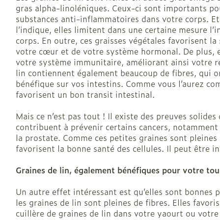
Vitalité 50+
gras alpha-linoléniques. Ceux-ci sont importants po
Chiens
Afficher plus
Afficher plus
Afficher le sous-menu pour 
Soins des che
substances anti-inflammatoires dans votre corps. 
Naturopathie
l’indique, elles limitent dans une certaine mesure l
Afficher plus
Huiles végéta
Afficher le sous-menu pour
corps. En outre, ces graisses végétales favorisent la
Soins à domic
Griffes et sab
votre cœur et de votre système hormonal. De plus, 
Peau
Soins à domicile et
votre système immunitaire, améliorant ainsi votre ré
Piles
premiers soins
Afficher le sous-menu pour 
Désinfecter
lin contiennent également beaucoup de fibres, qui on
Bouche
Accessoires
Digestion
bénéfique sur vos intestins. Comme vous l’aurez comp
Mycoses
Animaux et insectes
Bouche sèche
favorisent un bon transit intestinal.
Matériel stéri
Afficher le sous-menu pour 
Boutons de fi
Brosses à den
Pelage, peau 
Mais ce n’est pas tout ! Il existe des preuves solides 
antiviraux
Médicaments
électriques
plumage
contribuent à prévenir certains cancers, notamment l
Afficher le sous-menu pour
Anti-prurigne
la prostate. Comme ces petites graines sont pleines 
Accessoires
favorisent la bonne santé des cellules. Il peut être 
interdentaires 
dentaire
Graines de lin, également bénéfiques pour votre tour
Prothèses den
Aérosolthérap
oxygène
Jambes lourd
Un autre effet intéressant est qu’elles sont bonnes p
Afficher plus
les graines de lin sont pleines de fibres. Elles fav
appareils aéro
Tablettes
cuillère de graines de lin dans votre yaourt ou votre