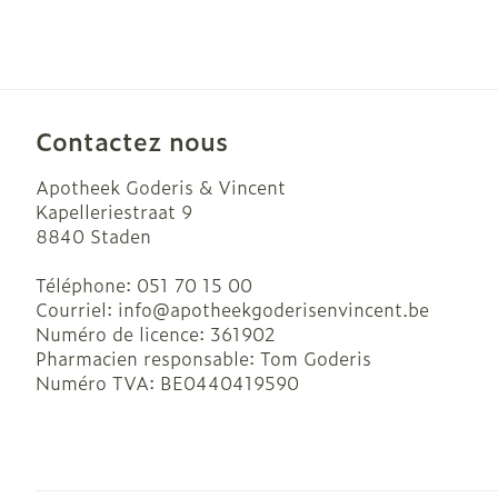
Cheveux
Piluliers et ac
Contactez nous
Apotheek Goderis & Vincent
Soins du visa
Kapelleriestraat 9
Taches de pig
8840
Staden
Peau sensible
Téléphone:
051 70 15 00
irritée
Courriel:
info@
apotheekgoderisenvincent.be
Numéro de licence:
361902
Peau mixte
Pharmacien responsable:
Tom Goderis
Peau terne
Numéro TVA:
BE0440419590
Afficher plus