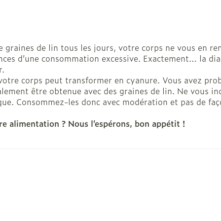
érosol
 spray
aiguilles
es
Ongles
Protection 
accessoire
Autres produits diabète
losités et
Vernis à ongles
Après-solei
Aiguilles pour seringues
e graines de lin tous les jours, votre corps ne vous en r
ratoire
Système hormonal
Gynécolog
Mycose des ongles
Lèvres
à insuline
uences d’une consommation excessive. Exactement… la dia
Rongement des ongles
Banc solair
r.
Afficher plus
 votre corps peut transformer en cyanure. Vous avez pro
Renforcement des ongles
Préparation
iculations
Système nerveux
Insomnie, 
alement être obtenue avec des graines de lin. Ne vous in
stress
sque. Consommez-les donc avec modération et pas de faç
Afficher plus
Afficher pl
eringues
Sondes, baxters et
Bandages 
cathéters
orthopédie
re alimentation ? Nous l’espérons, bon appétit !
Immunité
Allergie
orthopédi
Sondes
table
Ventre
t pour les
Maquillage
Sexualité 
Accessoires pour sondes
intime
Bras
Pinceaux et ustensiles de
Baxters
Acné
Oreille
o
s
Préservatif
maquillage
Coude
Catheters
contracept
Eye-liners
Cheville et
s
Minceur
Homeopath
Bien-être 
ge
Mascaras
Afficher pl