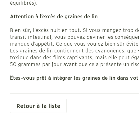
équilibrés).
Accessoires a
Crème, gel et
Pieds et jamb
Oxygène
Attention à l’excès de graines de lin
Pieds secs, cal
crevasses
Bien sûr, l’excès nuit en tout. Si vous mangez trop d
Système respi
transit intestinal, vous pouvez deviner les conséq
Ampoules
manque d’appétit. Ce que vous voulez bien sûr évite
Callosités
Les graines de lin contiennent des cyanogènes, que
Muscles et art
toxique dans des films captivants, mais elle peut ég
Cors
50 grammes par jour avant que cela présente un ri
Aiguilles et s
Afficher plus
Êtes-vous prêt à intégrer les graines de lin dans vot
Infections
Seringues
Solution injec
Spécifiquemen
hommes
Aiguilles
Retour à la liste
Poux
Aiguilles styl
Soins du corp
Afficher plus
Déodorants
Diagnostique
Soins du visa