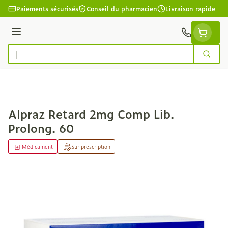
Aller au contenu
Paiements sécurisés
Conseil du pharmacien
Livraison rapide
Menu
Cherc
Rechercher
Alpraz Retard 2mg Comp Lib.
Prolong. 60
Médicament
Sur prescription