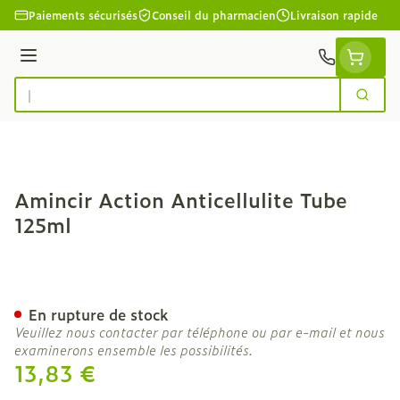
Aller au contenu
Paiements sécurisés
Conseil du pharmacien
Livraison rapide
Menu
Cherc
Rechercher
Amincir Action Anticellulite Tube
125ml
Amincir Action Anticelluli
En rupture de stock
Veuillez nous contacter par téléphone ou par e-mail et nous
examinerons ensemble les possibilités.
13,83 €